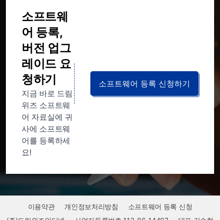
입
브
손
그
스
소프트웨
니
다
실
램
마
다.
운
동
입
트
어 등록,
PC
영
니
클
버
버전 업그
상
다.
릭
젼
편
이
레이드 요
집
지
청하기
프
원
소프트웨어 등록 신청하기
로
됩
지금 바로 드림
그
니
위즈 소프트웨
램
다
어 자료실에 귀
입
니
사에 소프트웨
다.
어를 등록하세
요!
이용약관
개인정보처리방침
소프트웨어 등록 신청