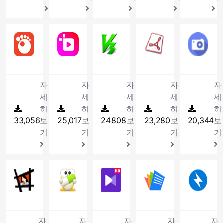
수
든
설
AES
스
를
영
정
256bit
템
통
상
값
및
정
한
을
을
SHA
보
6
곰플레이어
7
곰믹스
8
안랩 V3 Lite
9
nPDF
1
지
지
변
512bit
제
다
영
V3
nPDF
디
정,
원
경
알
공
양
상
Lite
는
지
좌
하
하
고
컴
한
을
는
집,
털
표
며
여
리
퓨
형
쉽
악
회
카
자
자
자
자
자
를
필
컴
즘
터
식
고
성
사
메
통
요
퓨
을
정
세
세
세
세
세
의
빠
코
등
라
한
한
터
적
보
히
히
히
히
히
동
르
드
에
로
지
기
반
용
모
33,056
보
25,017
보
24,808
보
23,280
보
20,344
보
영
게
진
서
찍
점
능
응
한
니
상
편
단
자
은
기
기
기
기
기
설
만
속
파
터
을
집
및
유
사
정
탑
도
일
링
재
하
치
롭
진
등
재
를
암
타
생
여
료
게
및
다
하
향
호
이
하
나
는
사
기
11
양
텍스북
여
12
알약
상
13
KM플레이어 64X
화
14
폴라리스
머
1
고
만
물
용
타
한
가
시
프
기
텍
대
세
Polaris
멀
자
의
론,
이
이
설
볍
켜
로
능
스
한
상
Office
티
막
컨
의
가
미
정
고
주
그
등
트
민
의
하
코
찾
텐
심
능
지
을
빠
는
램
다
파
국
모
나
어
자
자
자
자
자
기,
츠
프
한
파