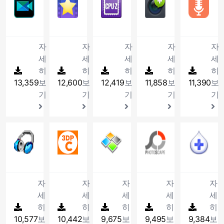
21
파워디렉터 15
22
스타코덱
23
CPU-Z
24
한캡쳐 
2
영
니
AhnLab
기
한
능
함
이
쇼
동
능
을
UHD
그
능
편
동
CPU,
컴
컴
상
다.
의
능
인
하
된
폰
(*
실
등
제
등
램
무
리
영
메
퓨
퓨
재
대
과
터
며,
무
과
문
행
사
공
고
입
료
한
상,
모
터
터
생
표
꾸
페
작
료
안
서
프
용
하
품
니
압
사
음
리,
의
에
프
무
미
자
자
자
자
자
이
은
최
드
를
로
자
며,
질
다.
축
용
악
그
모
서
로
료
기
스
시
적
로
포
그
세
세
세
세
세
가
높
의
프
자
재
래
든
나
그
백
기
를
스
화
이
함
램
히
텍
히
은
히
영
히
히
로
환
생
픽
화
는
램
신
능
제
템
프
드
한
입
스
탐
상
그
13,359
보
12,600
보
12,419
보
11,858
보
11,390
보
경,
에
카
면
모
입
입
을
공
점
로
폰,
M
니
트
지
을
램
다
필
드
을
든
니
니
사
기
기
기
기
기
하
유
그
블
Of
다.
를
율
완
으
양
요
에
저
소
다.
다.
용
며,
율
램
랙
등
2006
보
과
벽
로
한
한
대
장
리
할
새
과
으
베
의
년
기
빠
하
대
편
필
한
하
를
수
로
파
로
리,
다
버
편
른
게
용
집
수
자
고
W
있
운
26
아이멥스
일
27
3DP Chip
써
28
꿀뷰
윈
29
PhotoSc
양
3
전
하
검
재
량
툴
코
세
편
M
는
압
업,
간
도
한
으
개
PC
꿀
디
P
도
사
생
파
과
덱
한
집
O
프
축
다
단
우
포
로
인
의
뷰
카
를
록
속
할
일
영
을
사
할
파
로
포
운
한
폰
멧
멈
이
하
는
와
깨
다
도
수
압
상
간
항
수
일
그
맷
시
조
사
의
춘
소
드
압
폰
끗
양
를
있
축
자
자
자
자
자
효
편
과
있
로
램
EGG
빠
작
용
문
오
유
웨
축
카
하
한
자
는
과
과,
하
정
으
저
입
세
세
세
세
세
를
른
으
자
서
토
하
어
파
사
고
기
랑
유
분
4K
게
보
며,
장
니
히
포
히
재
히
로
히
간
히
를
클
고
명
일
진
쉽
능
합
일
할
와
설
를
동
할
다
함
설
윈
무
읽
릭
10,577
보
10,442
보
9,675
보
9,495
보
9,384
보
있
칭
을
을
게
을
니
한
압
3D
치
모
영
수