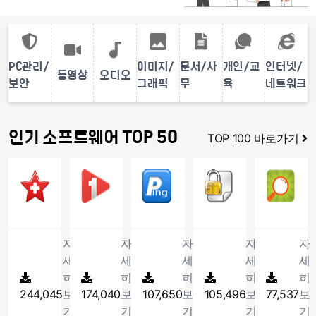
PC관리/
이미지/
문서/사
개인/교
인터넷/
동영상
오디오
보안
그래픽
무
육
네트워크
인기 소프트웨어 TOP 50
TOP 100 바로가기
1
오토클릭
2
1그램 플레이어
3
핑업
4
이지크립
5
오
최
온
미
P
토
신
라
국
최
클
통
인
방
적
릭
합
게
부
화
자
자
자
자
자
은
코
임
가
를
세
세
세
세
세
시
덱
네
권
비
히
히
히
히
히
간
으
트
장
롯
244,045
보
174,040
보
107,650
보
105,496
보
77,537
보
및
로
워
하
해
횟
모
크
는
시
기
기
기
기
기