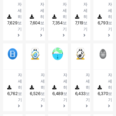
된
니
다.
프
니
프
글
드
JPG,
도
리
자
자
자
자
자
변
템
가
지
열
통
새
다
다.
여
로
다
로
을
래
BMP,
와
하
환
을
발
소
어
합
로
세
세
세
세
세
양
러
그
는
내
그
GIF
주
게
등
감
생
통
서
압
운
히
한
히
히
개
히
히
램
다
장
방
등
는
사
을
지
된
을
보
축
버
단
의
입
7,629
보
7,604
보
7,354
보
7,119
보
6,793
보
양
하
식
24
프
용
할
하
경
위
고
관
전
말
이
니
한
여
을
종
로
할
기
기
기
기
기
수
여
우
해
인
리
입
에
미
다
필
영
이
의
그
수
있
최
무
만
쇄
프
니
서
지
터
문
용
이
램
있
습
적
료
들
할
로
다.
스
파
와
윈
해
미
입
는
니
화
로
어
수
그
트
일
효
도
간
지
니
프
다.
41
반디컷
된
42
알툴바
사
43
듀공 화면 잠금기
진
44
알송
있
4
램
리
을
과
우
편
와
다.
로
코
용
메
는
입
동
캡
PC
음
마
밍
하
를
에
하
다
그
덱
할
신
프
니
영
쳐,
방,
악
우
으
나
제
서
게
양
램
을
수
저
로
다.
상
마
기
과
스
로
의
공
사
MP3
한
입
자
있
프
그
을
우
숙
가
클
청
압
자
자
자
자
자
하
용
는
보
니
동
는
로
램
자
스
사,
사
릭
취
축
여
할
WAV
기
다.
세
세
세
세
세
으
프
그
입
르
제
가
를
을
하
파
클
수
로,
옵
히
히
로
히
로
히
램
히
니
거
스
정,
동
자
며
일
릭
있
WAV
션
설
그
입
다
6,762
보
6,526
보
6,489
보
6,433
보
6,370
보
나
처,
회
시
동
,
로
몇
으
는
을
치
램
니
합
빠
사
에
으
친
만
기
기
기
기
기
번
며,
MP3
지
할
입
다.
칠
른
등
즐
로
구
들
만
줄
로
원
수
니
때
검
다
길
해
들
었
으
간
자
하
있
다.
혹
색,
양
수
주
과
을