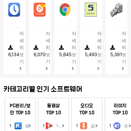
로
격/
동
는
는
은
에
한
있
는
목
경
완
46
타임가드
글
47
튜브다운 (Tubedown)
변
48
Google Chrome
편
49
에스메모
5
램
편
동
누
곳
는
프
록
우
성
자
환
집
사
유
빠
SMemo
다
리
영
리
에
알
로
을
에
도
간
해
및
용
튜
르
는
수
한
상
최
서
송
그
공
도,
있
격/
주
뷰
자
브
고
Postit(메
의
프
에
저
개
은
램
유
압
는
자
는
어
컴
(youtube).
안
모)
M
로
자
자
자
자
자
서
가
인
실
버
하
축
영
동
프
프
퓨
트
전
와
파
그
mp3
알
컴
시
튼
는
을
세
세
세
세
세
상
스
로
로
터
위
한
스
일
램
파
림
퓨
간
클
개
풀
히
을
히
크
히
그
히
그
히
를
터,
구
케
을
입
일
등
터,
싱
릭
인
지
제
롤/
램
램
6,134
보
6,070
보
5,645
보
5,493
보
5,381
보
다
페
글
쥴
하
니
을
다
노
크
종
스
않
작
제
입
입
양
이
크
관
나
다.
기
기
기
기
기
추
양
트
가
류
트
고
할
목
니
니
한
스
롬
리
로
출
한
북
사
시
리
바
수
리
다.
다.
방
북
브
기
병
할
기
사
를
간
밍
로
있
스
법
등
라
능
합
때,
능
용
제
간
솔
보
는
트
으
SNS
우
및
하
인
을
시
공
격
루
는
동
등
카테고리별 인기 소프트웨어
로
,
저
다
고
코
통
누
하
클
션
게
영
다
시
동
프
양
태
딩
해
군
는
릭
프
가
상
양
간
영
로
한
그
과
여
가
음
횟
로
능
편
한
PC관리/보
동영상
오디오
이미지
을
상
그
위
를
정
러
가
악
수
그
합
집
기
안 TOP 10
TOP 10
TOP 10
TOP 10
지
사
램
젯
편
을
분
파
재
등
램
니
프
능
정
이
입
을
집
거
의
일
생
을
입
다.
로
들
하
트
니
가
할
1
핑업
1
1그램 플레이어
1
곰녹음기
1
포토웍
치
시
을
프
설
니
그
을
여
에
다.
진
수