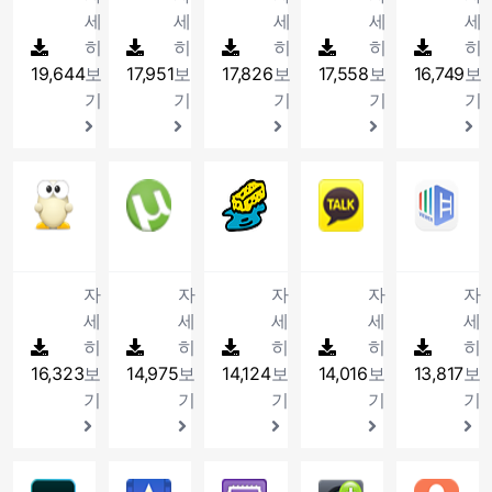
통
른
프
입
기
일
의
든
로
를
화
를
로
무
일
세
세
세
세
세
하
고
로
니
능
을
대
영
한
활
면
제
그
료
을
히
여
히
화
히
그
히
다.
히
을
E-
표
상
글
용
캡
작
램
프
편
편
질
램
갖
19,644
보
17,951
보
17,826
보
17,558
보
16,749
보
book
백
을
(HWP),
하
처,
할
실
리
리
리
동
입
춘
형
신
플
Microsoft
여
기
기
기
기
기
코
수
행
웨
하
한
영
니
P
태
프
레
Word,
'
덱
있
차
어
게
마
상
다.
관
로
로
이
Excel,
대
찾
도
단/
프
편
우
플
리
보
그
한
PowerPoint,
6
기
록
웹
로
집
스
레
프
여
램
다!
Adobe
배
및
16
알집
17
다
uTorrent
보
18
이지클린
그
19
카카오톡
을
2
클
이
로
주
으
더
PDF
지
360
양
안
램
할
쉽
P2P
애
카
한
릭
어
그
고
로
욱
문
빠
도
한
등
입
수
고
파
드
카
컴
을
프
램
폰
악
강
서
른
VR
기
강
니
있
빠
일
웨
오
오
가
로
입
트
성
력
를
속
영
능
력
다
으
르
공
어
톡
피
능
그
니
자
자
자
자
자
의
코
해
보
도
상
이
한
며
게
유,
(광
은
스
하
램
다
크
드
진
고
로
세
세
세
세
세
을
구
PC
부
사
멀
고
전
의
게
입
기
의
KM
편
압
히
감
히
성
히
보
히
히
가
용
티
창)
세
한
해
니
및
탐
플
집
축
상
된
안
기
16,323
보
14,975
보
14,124
보
14,016
보
13,817
보
할
다
삭
계
글
주
다.
컬
지
레
할
이
할
프
을
능
수
운
제
어
(*
는
기
기
기
기
기
러,
와
이
수
가
수
로
제
으
있
로
기
디
한
마
책
치
어
있
능
있
그
공
로
는
드
능
서
셀
우
갈
료
는
는
한
는
램
하
액
편
가
이
나
(*.
스
피
기
4K,
프
고
동
입
는
자
리
가
포
아
한
자
기
능
8K,
로
성