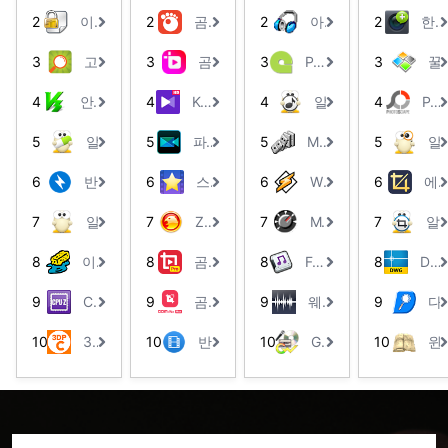
지
간
열
로
정
다.
램
지
자
서
데
있
2
이지크립트
2
곰플레이어
2
아이멥스
2
한캡쳐 플러스
않
을
람
그
할
입
원
동
고
스
는
아,
절
하
램
수
니
하
으
화
크
프
3
고클린
3
곰믹스
3
Portable LamedropXPd v2
3
꿀
화
약
거
입
있
다.
는
로
질
탑
로
질
해
나,
니
으
문
종
영
프
그
4
안랩 V3 Lite
4
KM플레이어 64X
4
알송
4
PhotoScape
손
줍
훼
다.
며
서
료
상
로
램
상
니
손
미
뷰
할
다
그
입
5
알약
5
파워디렉터 15
5
MP3 Merger
5
알
없
다.
하
리
어
수
운,
램
니
이
는
저
프
있
음
입
다
6
반디집
6
스타코덱
6
Winamp
6
에스캡
빠
것
장
로
는
원
니
른
을
한
그
기
추
다.
7
알집
7
Z통합코덱
7
Mp3Gain
7
알캡
속
방
여
램
능
출
도
지
러
입
을
(MP3,M4a)
8
이지클린
8
곰믹스 프로
8
Free MP4 to MP3 Converter
8
DWG FastView
로
하
지
니
가
등
편
기
점
다.
지
을
9
CPU-Z
9
곰믹스 맥스
9
웨이브패드
9
다
집
위
을
고
쉽
이
해
자
있
게
10
3DP Chip
10
반디컷
10
GoldWave
10
윈
가
만
동
는
할
능
들
클
프
수
한
어
릭
로
있
고
진
해
그
는
속
프
주
램
튜
무
로
는