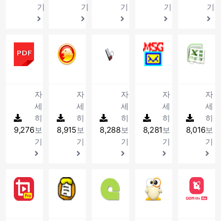
한
정
도
료
을
서
는
검
지
쉽
관
갖
다.
플
축
기
기
기
기
기
영
하
니
상
있
40
등
우
로
수
비
음
색
원
게
리
춘
레
및
상
기
터
캡
게
여
을
와
메
있
스
원
및
하
편
해
프
이
해
제
위
링
쳐
만
개
할
시
시
는
를
을
관
는
집
시
로
어
제
작
한
하
후
들
의
수
스
지
프
국
서
련
매
할
스
그
입
기
프
31
스마트 PDF 뷰어 for PDF
통
32
Z통합코덱
여
33
무료 USB 복구프로
편
34
메시지 팝
어
3
압
있
템
를
로
내
버
드
우
수
템
램
니
능
로
합
사
집,
주
PDF
미
USB
쪽
Ex
축
는
성
주
그
기
의
라
빠
있
을
입
다.
이
그
코
용
애
는
파
디
메
지
이
포
프
능
고
램
업
개
이
르
는
효
니
뛰
램
덱
자
니
프
일
어
모
및
설
맷
로
을
받
입
에
인
버
고
프
과
다.
어
입
설
의
gif(움
로
을
재
리,
알
치
지
그
높
을
니
서
자
자
자
자
자
계
파
편
로
적
나
니
치
컴
짤)
그
화
생
CF
람,
되
원,
램
일
수
다
한
정
일
리
그
으
고
세
세
세
세
세
다.
프
퓨
저
램
면
을
카
파
어
다
입
수
있
국
에
을
한
램
로
다
히
히
로
히
터
히
장
히
입
에
위
드,
일
있
양
니
있
는
환
저
연
그
입
사
양
그
상
이
니
9,276
보
8,915
보
8,288
보
8,281
보
8,016
보
서
한
SD
전
지
한
다.
습
메
경
장
동
림
니
용
한
램
태
미
다
볼
통
카
송
않
부
니
신
기
에
기
기
기
기
하
해
보
다.
할
압
입
를
지
수
합
드
등
아
가
다.
저
맞
고,
주
기
수
축
니
체
를
있
코
사
LAN
도
기
프
게
인
는
프
있
포
다.
크
가
으
덱
용
사
Ex
능
로
업
터
드
로
게
맷
할
리
며,
으
중
용
통
을
그
그
넷
36
곰믹스 프로
라
37
이지뷰어
그
38
Portable Lamedrop
39
알씨
도
4
을
수
지
인
로
논
자
합
제
램
레
이
이
램
와
지
곰
자
마
알
있
않
쇄,
써
리
간
문
공
입
이
연
버
입
주
원
믹
체
우
씨
도
고
편
시
장
메
서
하
니
드
결
입
니
는
합
스
한
스
는
록
편
집,
스
애
시
를
는
다.
한